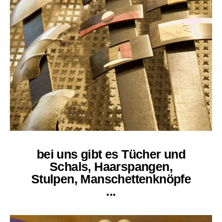
Designer Schmuck
Silber und co
Modeschmuck
Goldschmuck
Männerschmuck
Taschen
Accessoires
Informationen
bei uns gibt es Tücher und
Kontakt
Schals, Haarspangen,
Stulpen, Manschettenknöpfe
Suche
...