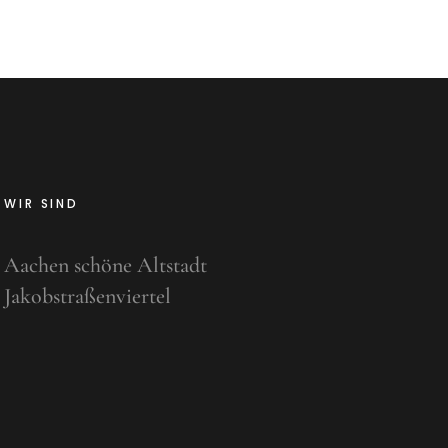
WIR SIND
Aachen schöne Altstadt
Jakobstraßenviertel