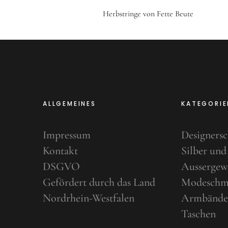
Herbstringe von Fette Beute
ALLGEMEINES
KATEGORIE
Impressum
Designers
Kontakt
Silber und
DSGVO
Aussergew
Gefördert durch das Land
Modeschm
Nordrhein-Westfalen
Armbände
Taschen