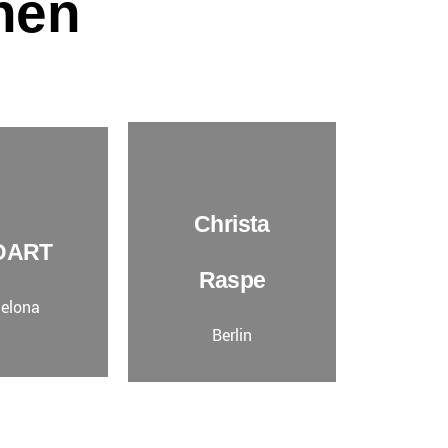
nen​
Christa
DART
Raspe
elona
Berlin