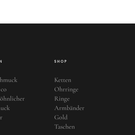
N
SHOP
chmuck
Ketten
 co
Ohrringe
öhnlicher
Ringe
uck
Armbänder
r
Gold
Taschen