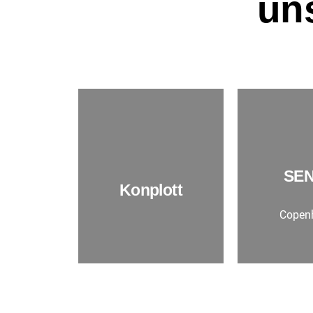
uns
SE
Konplott
Copen