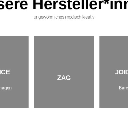
ere Hersteller*in
ungewöhnliches modisch kreativ​
NCE
JOI
ZAG
hagen
Barc