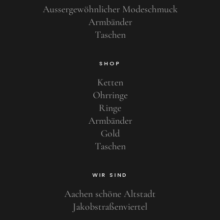
Aussergewöhnlicher Modeschmuck
Armbänder
Taschen
SHOP
Ketten
Ohrringe
Ringe
Armbänder
Gold
Taschen
WIR SIND
Aachen schöne Altstadt
Jakobstraßenviertel