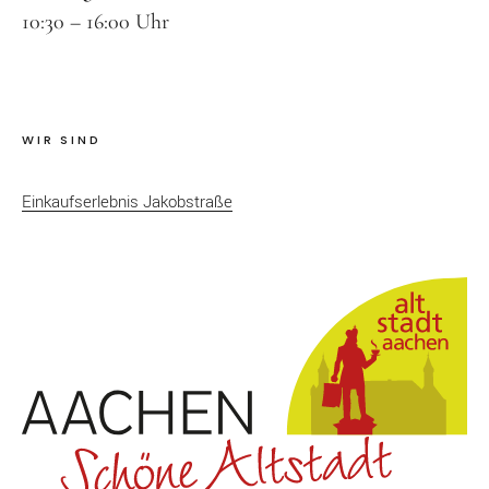
10:30 – 16:00 Uhr
Designer Schmuck
Silber und co
Modeschmuck
WIR SIND
Goldschmuck
Männerschmuck
Einkaufserlebnis Jakobstraße
Taschen
Accessoires
Informationen
Kontakt
Suche