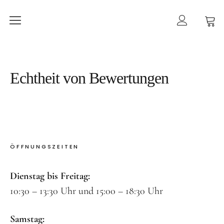
Home
mancherlei
Shop
Echtheit von Bewertungen
Ketten
Ohrringe
Ringe
ÖFFNUNGSZEITEN
Armbänder
Gold
Dienstag bis Freitag:
10:30 – 13:30 Uhr und 15:00 – 18:30 Uhr
Taschen
Kategorien
Samstag: