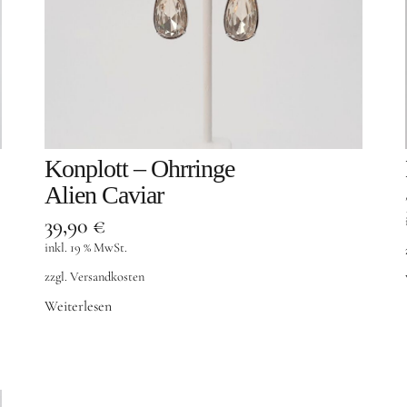
Konplott – Ohrringe
Alien Caviar
39,90
€
inkl. 19 % MwSt.
zzgl.
Versandkosten
Weiterlesen