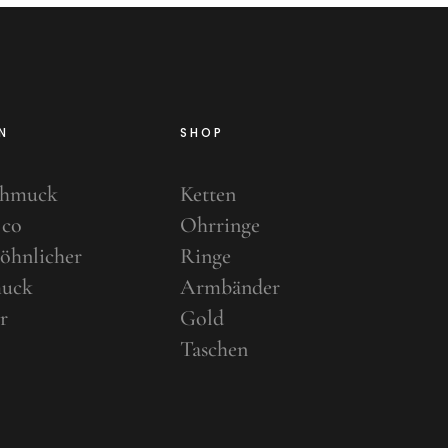
N
SHOP
chmuck
Ketten
 co
Ohrringe
öhnlicher
Ringe
uck
Armbänder
r
Gold
Taschen