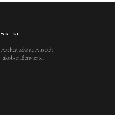
WIR SIND
Aachen schöne Altstadt
Jakobstraßenviertel