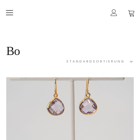
Home
mancherlei
Shop
Bo
Ketten
Ohrringe
Ringe
Armbänder
Gold
Taschen
Kategorien