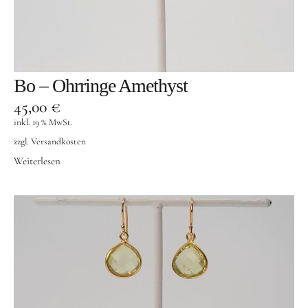
Designer Schmuck
Silber und co
Modeschmuck
Bo – Ohrringe Amethyst
Goldschmuck
45,00
€
Männerschmuck
inkl. 19 % MwSt.
Taschen
zzgl.
Versandkosten
Weiterlesen
Accessoires
Informationen
Kontakt
Suche