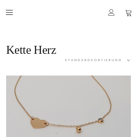
Home
mancherlei
Shop
Kette Herz
Ketten
Ohrringe
Ringe
Armbänder
Gold
Taschen
Kategorien