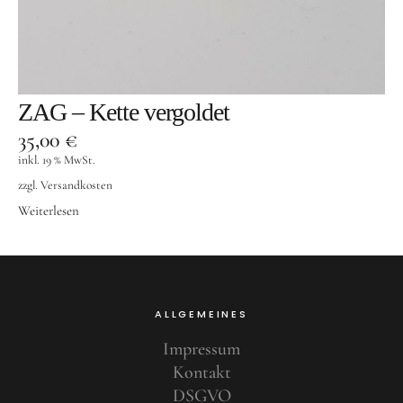
Designer Schmuck
Silber und co
Modeschmuck
ZAG – Kette vergoldet
Goldschmuck
35,00
€
Männerschmuck
inkl. 19 % MwSt.
Taschen
zzgl.
Versandkosten
Weiterlesen
Accessoires
Informationen
Kontakt
ALLGEMEINES
Suche
Impressum
Kontakt
DSGVO