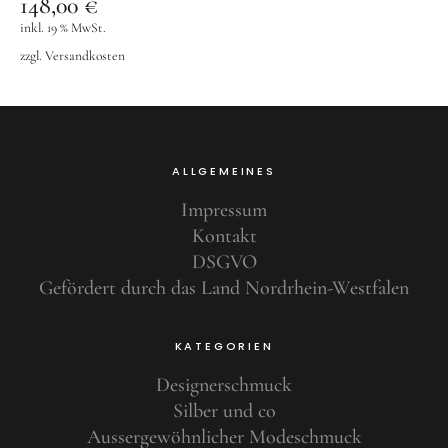
148,00
€
inkl. 19 % MwSt.
zzgl.
Versandkosten
ALLGEMEINES
Impressum
Kontakt
DSGVO
Gefördert durch das Land Nordrhein-Westfalen
KATEGORIEN
Designerschmuck
Silber und co
Aussergewöhnlicher Modeschmuck