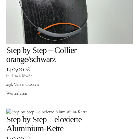
Step by Step – Collier
orange/schwarz
140,00
€
inkl. 19 % MwSt.
zzgl.
Versandkosten
Weiterlesen
Step by Step – eloxierte
Aluminium-Kette
140,00
€