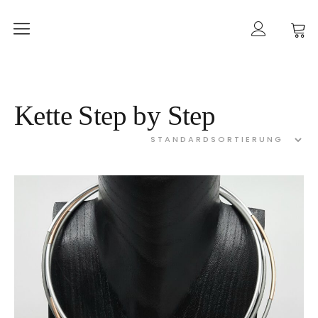
Home
mancherlei
Shop
Kette Step by Step
Ketten
Ohrringe
Ringe
Armbänder
Gold
Taschen
Kategorien