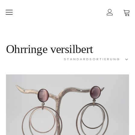
Home
mancherlei
Shop
Ohrringe versilbert
Ketten
Ohrringe
Ringe
Armbänder
Gold
Taschen
Kategorien