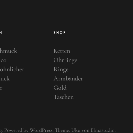
N
SHOP
chmuck
Ketten
 co
Ohrringe
öhnlicher
Ringe
uck
Armbänder
r
Gold
Taschen
g
Powered by
WordPress
Theme: Uku von
Elmastudio