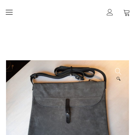
Home
mancherlei
Shop
Ketten
Ohrringe
🔍
Ringe
Armbänder
Gold
Taschen
Kategorien