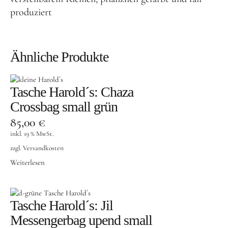
produziert
Ähnliche Produkte
Tasche Harold´s: Chaza
Crossbag small grün
85,00
€
inkl. 19 % MwSt.
zzgl.
Versandkosten
Weiterlesen
Tasche Harold´s: Jil
Messengerbag upend small