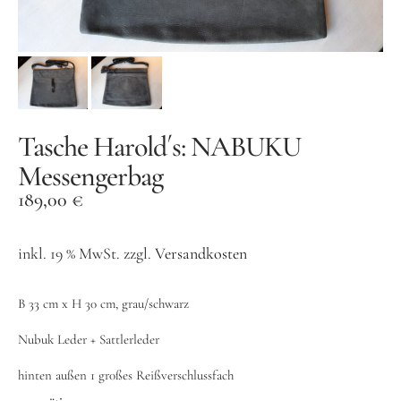
Designer Schmuck
Silber und co
Modeschmuck
Goldschmuck
Tasche Harold´s: NABUKU
Männerschmuck
Messengerbag
Taschen
189,00
€
Accessoires
Informationen
inkl. 19 % MwSt.
zzgl.
Versandkosten
Kontakt
B 33 cm x H 30 cm, grau/schwarz
Suche
Nubuk Leder + Sattlerleder
hinten außen 1 gr0ßes Reißverschlussfach