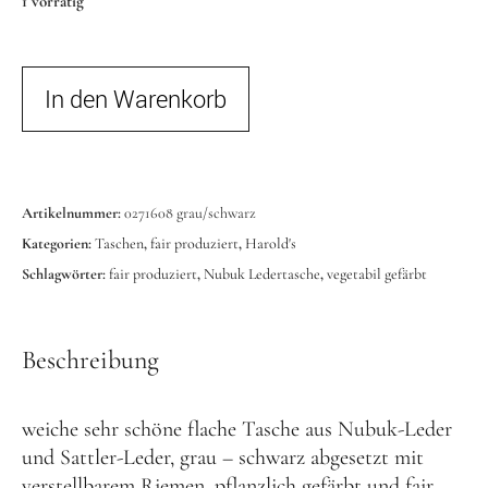
1 vorrätig
In den Warenkorb
Artikelnummer:
0271608 grau/schwarz
Kategorien:
Taschen
,
fair produziert
,
Harold's
Schlagwörter:
fair produziert
,
Nubuk Ledertasche
,
vegetabil gefärbt
Beschreibung
weiche sehr schöne flache Tasche aus Nubuk-Leder
und Sattler-Leder, grau – schwarz abgesetzt mit
verstellbarem Riemen, pflanzlich gefärbt und fair