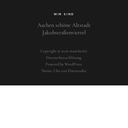
WIR SIND
Aachen schöne Altstadt
Jakobstraßenviertel
Copyright © 2026 mancherlei
Datenschutzerklärung
Powered by
WordPress
Theme: Uku von
Elmastudio