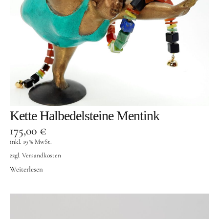
Kette Halbedelsteine Mentink
175,00
€
inkl. 19 % MwSt.
zzgl.
Versandkosten
Weiterlesen