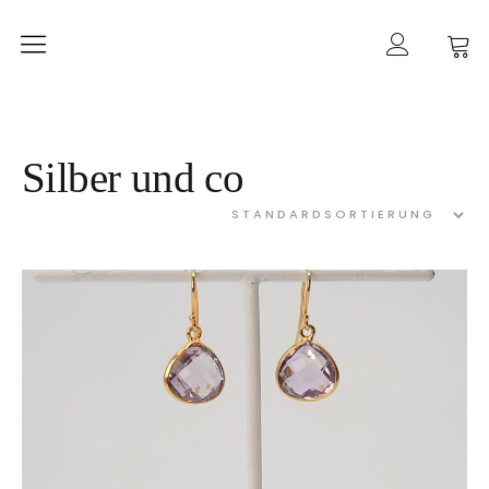
Home
mancherlei
Shop
Silber und co
Ketten
Ohrringe
Ringe
Armbänder
Gold
Taschen
Kategorien