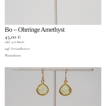
Designer Schmuck
Silber und co
Modeschmuck
Bo – Ohrringe Amethyst
Goldschmuck
45,00
€
Männerschmuck
inkl. 19 % MwSt.
Taschen
zzgl.
Versandkosten
Weiterlesen
Accessoires
Informationen
Kontakt
Suche