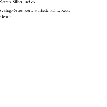
Ketten
,
Silber und co
Schlagwörter:
Kette Halbedelsteine
,
Kette
Mentink