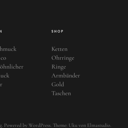
N
SHOP
chmuck
Ketten
 co
Ohrringe
öhnlicher
Ringe
uck
Armbänder
r
Gold
Taschen
g
Powered by
WordPress
Theme: Uku von
Elmastudio