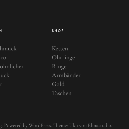
N
SHOP
chmuck
Ketten
 co
Ohrringe
öhnlicher
Ringe
uck
Armbänder
r
Gold
Taschen
g
Powered by
WordPress
Theme: Uku von
Elmastudio