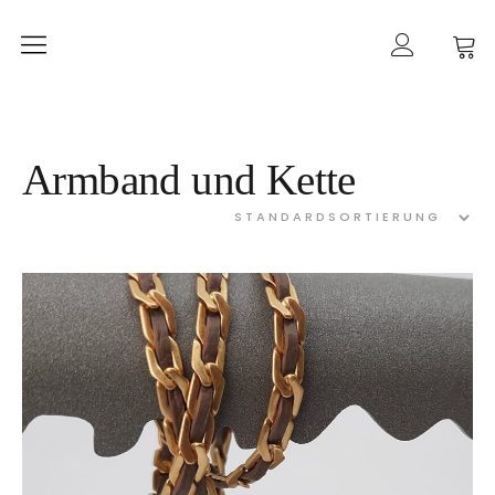
Home
mancherlei
Shop
Armband und Kette
Ketten
Ohrringe
Ringe
Armbänder
Gold
Taschen
Kategorien