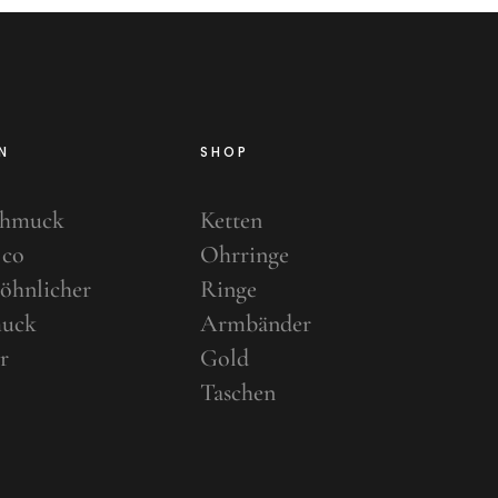
N
SHOP
chmuck
Ketten
 co
Ohrringe
öhnlicher
Ringe
uck
Armbänder
r
Gold
Taschen