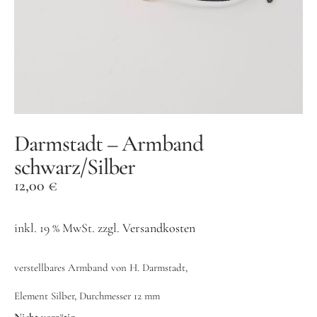
Designer Schmuck
Silber und co
Modeschmuck
Goldschmuck
Männerschmuck
Darmstadt – Armband
Taschen
schwarz/Silber
Accessoires
12,00
€
Informationen
inkl. 19 % MwSt.
zzgl.
Versandkosten
Kontakt
Suche
verstellbares Armband von H. Darmstadt,
Element Silber, Durchmesser 12 mm
Nicht vorrätig