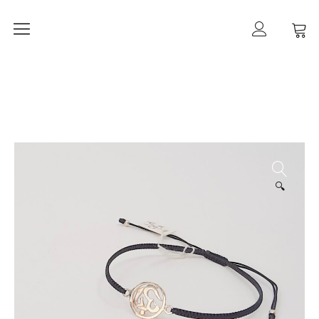
Home
mancherlei
Shop
Ketten
Ohrringe
🔍
Ringe
Armbänder
Gold
Taschen
Kategorien