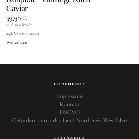
Caviar
39,90
€
inkl. 19 % MwSt.
zzgl.
Versandkosten
Weiterlesen
ALLGEMEINES
Impressum
Kontakt
DSGVO
Gefördert durch das Land Nordrhein-Westfalen
KATEGORIEN