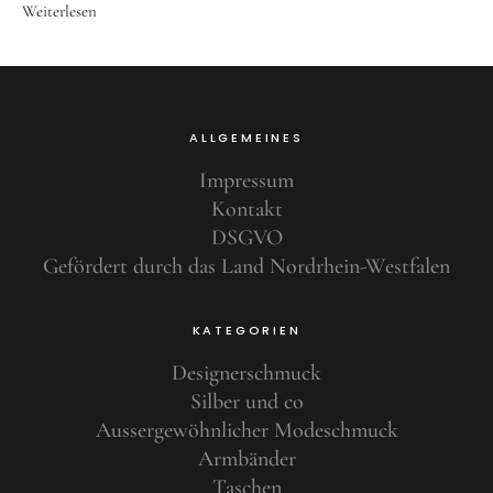
Weiterlesen
ALLGEMEINES
Impressum
Kontakt
DSGVO
Gefördert durch das Land Nordrhein-Westfalen
KATEGORIEN
Designerschmuck
Silber und co
Aussergewöhnlicher Modeschmuck
Armbänder
Taschen