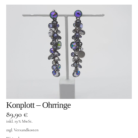
Konplott – Ohrringe
89,90
€
inkl. 19 % MwSt.
zzgl.
Versandkosten