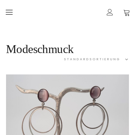
Home
mancherlei
Shop
Modeschmuck
Ketten
Ohrringe
Ringe
Armbänder
Gold
Taschen
Kategorien