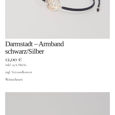
Darmstadt – Armband
schwarz/Silber
12,00
€
inkl. 19 % MwSt.
zzgl.
Versandkosten
Weiterlesen