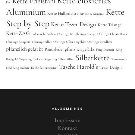
Kette eloxiertes
Kette Edelstahl
Dot
Aluminium
Kette
Kette Halbedelsteine
Kette Mentink
Step by Step
Kette Tezer Design
Kette Triangel
Kette ZAG
Ledertasche Aachen
Ohrringe Bo
Ohrringe Cateye
Ohrringe Christa Raspe
Ohrringe Konplott
Ohrringe Silber
Ohrringe Silber vergoldet
Ohrringe versilbert
pflanzlich gefärbt
Rindsleder pflanzlich gefärbt
Ring Diamant
Ring
Silberkette
Roségold
Siegelring Bahkauv
Siegelring Silber
Silber
Sonnenstein
Tasche Harold´s
Tezer Design
StadtRing Aachen
Tasche fair produziert
ALLGEMEINES
Impressum
Kontakt