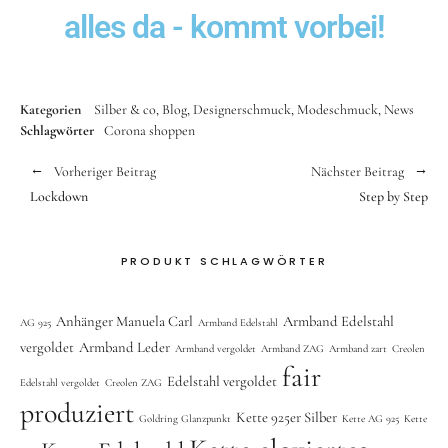
alles da - kommt vorbei!
Kategorien
Silber & co
Blog
Designerschmuck
Modeschmuck
News
Schlagwörter
Corona
shoppen
Vorheriger Beitrag
Nächster Beitrag
Lockdown
Step by Step
PRODUKT SCHLAGWÖRTER
Anhänger Manuela Carl
Armband Edelstahl
AG 925
Armband Edelstahl
vergoldet
Armband Leder
Armband vergoldet
Armband ZAG
Armband zart
Creolen
fair
Edelstahl vergoldet
Edelstahl vergoldet
Creolen ZAG
produziert
Kette 925er Silber
Goldring Glanzpunkt
Kette AG 925
Kette