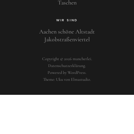
Taschen
WIR SIND
Aachen schöne Altstadt
Jakobstraßenviertel
Copyright © 2026 mancherlei
Datenschutzerklärung
Powered by
WordPress
Theme: Uku von
Elmastudio